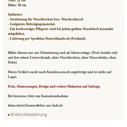
Tiefe: 52 cm
Höhe: 50 cm
Inklusive:
- Ausfräsung für Waschbecken bzw. Waschschüssel.
- Geeignetes Befestigngsmaterial.
- Ein hochwertiges Pflegeset wird bei jedem geölten Waschtisch kostenlos
mitgeliefert.
- Lieferung per Spedition Deutschlandweit (Festland).
Bilder dienen nur zur Orientierung und als Ideenvorlage. (Preis bezieht sich
auf den reinen Unterschrank, ohne Waschbecken, ohne Wasserhahn, ohne
Deko)
Dieser Artikel wurde nach Kundenwunsch angefertigt und ist nicht auf
Lager.
Preis, Abmessungen, Design und weitere Holzarten auf Anfrage.
Bei Interesse, bitte um Kontaktaufnahme.
klaus.lotter@natuerliches-aus-holz.de
▸Widerrufsbelehrung