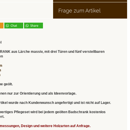
Frage zum Artikel
l
RANK
aus Lärche massiv, mit drei Türen und fünf verstellbaren
en
cm
m
m
e geölt.
enen nur zur Orientierung und als Ideenvorlage.
tikel wurde nach Kundenwunsch angefertigt und ist nicht auf Lager.
wertiges Pflegeset wird bei jedem geölten Badschrank kostenlos
rt.
bmessungen, Design und weitere Holzarten auf Anfrage.