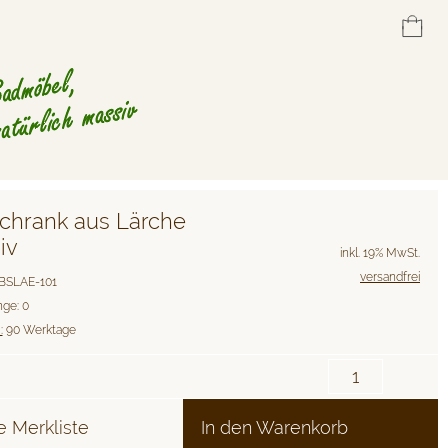
chrank aus Lärche
iv
inkl. 19% MwSt.
versandfrei
: BSLAE-101
ge: 0
:
90 Werktage
e Merkliste
In den Warenkorb