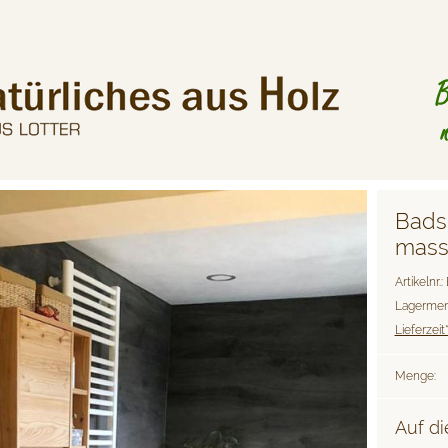
Bads
mass
Artikelnr.
Lagermen
Lieferzeit*
Menge:
Auf di