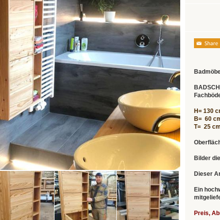
Badmöbe
BADSCH
Fachböd
H= 130 
B= 60 c
T= 25 c
Oberfläch
Bilder di
Dieser Ar
Ein hoch
mitgeliefe
Preis, A