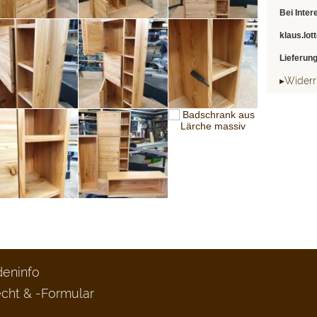
Bei Inter
klaus.lot
Lieferun
▸Widerr
eninfo
cht & -Formular